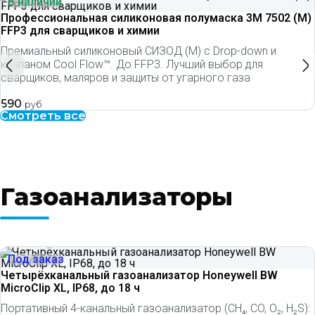
В наличии
Профессиональная силиконовая полумаска 3M 7502 (M)
FFP3 для сварщиков и химии
Премиальный силиконовый СИЗОД (M) с Drop-down и
клапаном Cool Flow™. До FFP3. Лучший выбор для
сварщиков, маляров и защиты от угарного газа
590
руб
Смотреть все
Газоанализаторы
Под заказ
Четырёхканальный газоанализатор Honeywell BW
MicroClip XL, IP68, до 18 ч
Портативный 4-канальный газоанализатор (CH₄, CO, O₂, H₂S):