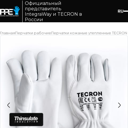
Официальный
представитель
RU
IntegraWay и TECRON в
России
Главная
Перчатки рабочие
Перчатки кожаные утепленные TECRON 3