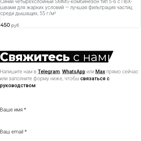
Синий четырёхслойный SMMS-комбинезон тип 5-6 с ПВХ-
швами для жарких условий — лучшая фильтрация частиц
среди дышащих, 55 г/м²
450
руб
Свяжитесь
с нами
Напишите нам в
Telegram
,
WhatsApp
или
Max
прямо сейчас
или заполните форму ниже, чтобы
связаться с
руководством
:
Ваше имя
Ваш email