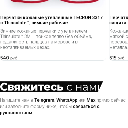
Перчатки кожаные утепленные TECRON 3317
Перчатк
с Thinsulate™, зимние рабочие
защита 
Зимние кожаные перчатки с утеплителем
Кожаные
Thinsulate™ 3M — тонкое тепло без объёма,
мягкой 
подвижность пальцев на морозе и в
порезов
неотапливаемых цехах.
металла.
540
515
руб
руб
Свяжитесь
с нами
Напишите нам в
Telegram
,
WhatsApp
или
Max
прямо сейчас
или заполните форму ниже, чтобы
связаться с
руководством
: