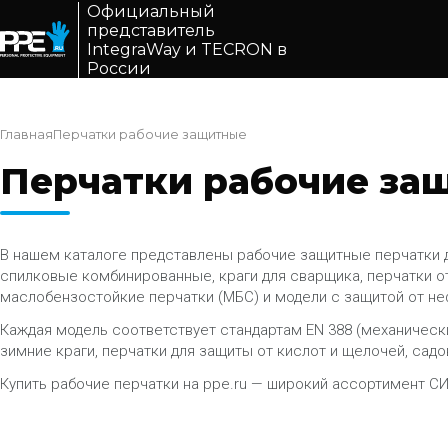
Официальный
представитель
IntegraWay и TECRON в
России
Главная
Перчатки рабочие защитные
Перчатки рабочие за
В нашем каталоге представлены рабочие защитные перчатки д
спилковые комбинированные, краги для сварщика, перчатки о
маслобензостойкие перчатки (МБС) и модели с защитой от не
Каждая модель соответствует стандартам EN 388 (механически
зимние краги, перчатки для защиты от кислот и щелочей, сад
Купить рабочие перчатки на ppe.ru — широкий ассортимент СИЗ