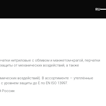
RU
чатки нитриловые с обливом и манжетом-крагой, перчатки
 защиты от механических воздействий, а также
химических воздействий). В ассортименте — утеплённые
с уровнем защиты до E по EN ISO 13997.
й России.