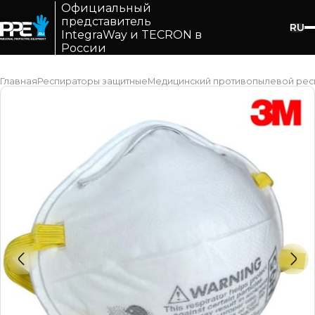
Официальный
представитель
RU
IntegraWay и TECRON в
России
Главная
Респираторы защитные
Медицинский противопылевой респи