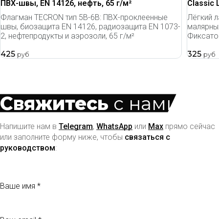
ПВХ-швы, EN 14126, нефть, 65 г/м²
Classic
Флагман TECRON тип 5B-6B: ПВХ-проклеенные
Лёгкий 
швы, биозащита EN 14126, радиозащита EN 1073-
малярных
2, нефтепродукты и аэрозоли, 65 г/м²
Фиксато
425
325
руб
руб
Свяжитесь
с нами
Напишите нам в
Telegram
,
WhatsApp
или
Max
прямо сейчас
или заполните форму ниже, чтобы
связаться с
руководством
:
Ваше имя
Ваш email