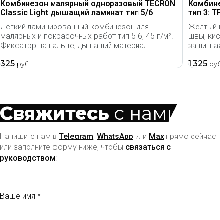
Комбинезон малярный одноразовый TECRON
Комбине
Classic Light дышащий ламинат тип 5/6
тип 3: T
Лёгкий ламинированный комбинезон для
Жёлтый 
малярных и покрасочных работ тип 5-6, 45 г/м².
швы, кис
Фиксатор на пальце, дышащий материал
защитная
325
1 325
руб
ру
Свяжитесь
с нами
Напишите нам в
Telegram
,
WhatsApp
или
Max
прямо сейчас
или заполните форму ниже, чтобы
связаться с
руководством
:
Ваше имя
Ваш email