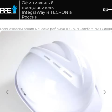
Официальный
представитель
RU
IntegraWay и TECRON в
России
Главная
Каски защитные
Каска рабочая TECRON Comfort PRO Синяя 